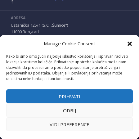
ADRESA
Ustanička 125/1 (S.C. „Šumice“)
11000 Beograd
Manage Cookie Consent
TELEFON I E-MAIL
069 544 23 34
Kako bi smo omogućili najbolje iskustvo korišćenja i ispravan rad veb
bgtkdassociation@gmail.com
lokacije koristimo kolačiće. Prihvatanje upotrebe kolaćića može nam
dozvoliti da procesuiramo podatke poput istorije pretraživanja i
jedinstvenih ID podataka. Obijanje ili povlačenje prihvatanja može
PRIJEM STRANAKA
uticati na neke funkcije i funcionalnosti.
Ponedeljak, sreda i petak
11:00—13:00 (obavezno zakazivanje)
PRIHVATI
RAČUN
ODBIJ
205-0000000244062-58
Komercijalna banka
VIDI PREFERENCE
DRUŠTVENE MREŽE