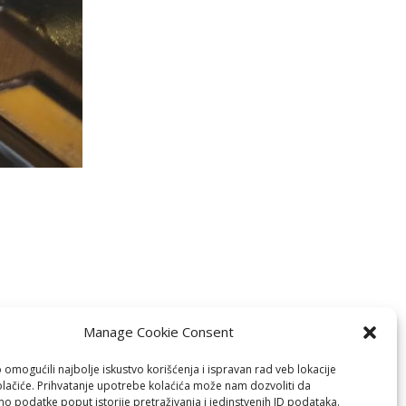
Manage Cookie Consent
omogućili najbolje iskustvo korišćenja i ispravan rad veb lokacije
olačiće. Prihvatanje upotrebe kolaćića može nam dozvoliti da
o podatke poput istorije pretraživanja i jedinstvenih ID podataka.