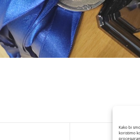
Kako bi smo 
koristimo k
procesuiram