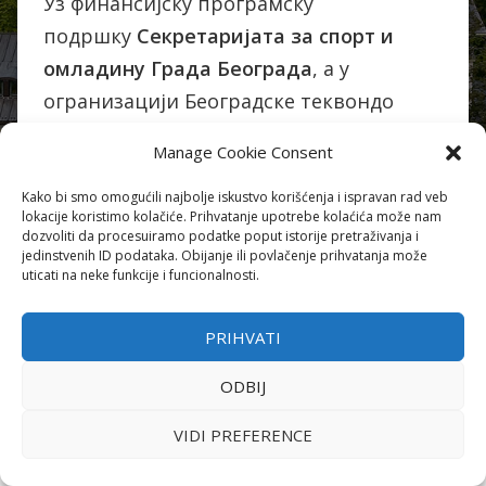
Уз финансијску програмску
подршку
Секретаријата за спорт и
омладину Града Београда
, а у
огранизацији Београдске теквондо
асоцијације од
21 – 28. јуна 2021
. године
Manage Cookie Consent
на Фрушкој Гори, одржаће се припреме
младе селеције Београда – старији
Kako bi smo omogućili najbolje iskustvo korišćenja i ispravan rad veb
lokacije koristimo kolačiće. Prihvatanje upotrebe kolaćića može nam
пионири и кадети.
dozvoliti da procesuiramo podatke poput istorije pretraživanja i
jedinstvenih ID podataka. Obijanje ili povlačenje prihvatanja može
uticati na neke funkcije i funcionalnosti.
Четири тренера, ангажованих на
реализацији програмске активности,
PRIHVATI
унапређење стручног рада са млађим
ODBIJ
категоријама и постизање бољих
такмичарских резултата, чије плате
VIDI PREFERENCE
током 2021. године финансира Градски