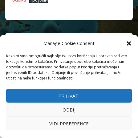
Manage Cookie Consent
Kako bi smo omogućili najbolje iskustvo korišćenja i ispravan rad veb
lokacije koristimo kolačiće. Prihvatanje upotrebe kolaćića može nam
dozvoliti da procesuiramo podatke poput istorije pretraživanja i
jedinstvenih ID podataka. Obijanje ili povlačenje prihvatanja može
uticati na neke funkcije i funcionalnosti.
PRIHVATI
ODBIJ
VIDI PREFERENCE
Naredba o zabrani okupljanja u Republici Srbiji