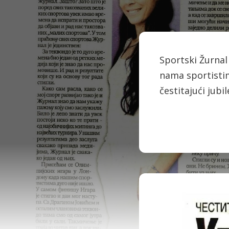
Sportski Žurnal 
nama sportistim
čestitajući jub