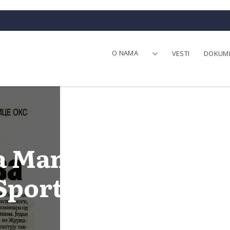
O NAMA
VESTI
DOKUM
 Mandić čestitala 
Sportskom Žurnal
BTA
22. maj 2020.