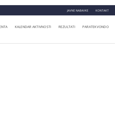
JAVNE NABAVKE
KONTAKT
ENTA
KALENDAR AKTIVNOSTI
REZULTATI
PARATEKVONDO
jubilej
u