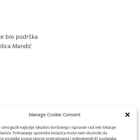
 je bio podrška
ilica Mandić
Manage Cookie Consent
omogućili najbolje iskustvo korišćenja i ispravan rad veb lokacije
olačiće. Prihvatanje upotrebe kolaćića može nam dozvoliti da
o podatke poput istorije pretraživanja i jedinstvenih ID podataka.