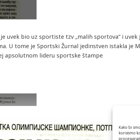
je uvek bio uz sportiste tzv „malih sportova“ i uvek
a. U tome je Sportski Žurnal jedinstven istakla je M
ilej apsolutnom lideru sportske štampe
Kako bi smo 
koristimo k
procesuiram