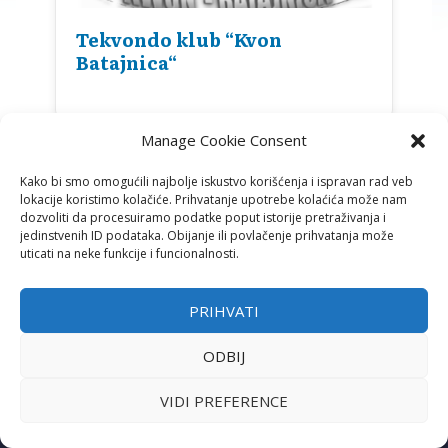
Tekvondo klub “Kvon
Batajnica“
Manage Cookie Consent
Kako bi smo omogućili najbolje iskustvo korišćenja i ispravan rad veb
lokacije koristimo kolačiće. Prihvatanje upotrebe kolaćića može nam
dozvoliti da procesuiramo podatke poput istorije pretraživanja i
jedinstvenih ID podataka. Obijanje ili povlačenje prihvatanja može
uticati na neke funkcije i funcionalnosti.
PRIHVATI
ODBIJ
ADRESA
Ustanička 125/1 (S.C. „Šumice“)
VIDI PREFERENCE
11000 Beograd