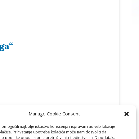
ga“
Manage Cookie Consent
omogućili najbolje iskustvo korišćenja i ispravan rad veb lokacije
olačiće. Prihvatanje upotrebe kolaćića može nam dozvoliti da
o podatke poput istorije pretraživanja i jedinstvenih ID podataka.