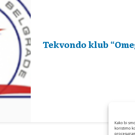
Tekvondo klub “Ome
Kako bi smo 
koristimo k
procesuiram