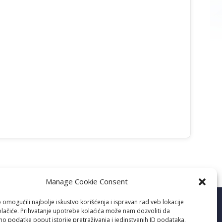
Manage Cookie Consent
RAČUN
DRUŠTVENE MREŽE
omogućili najbolje iskustvo korišćenja i ispravan rad veb lokacije
205-0000000244062-58
olačiće. Prihvatanje upotrebe kolaćića može nam dozvoliti da
o podatke poput istorije pretraživanja i jedinstvenih ID podataka.
Komercijalna banka