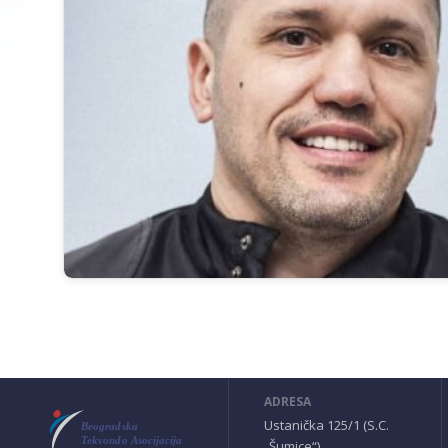
ADRESA
Ustanička 125/1 (S.C.
„Šumice“)