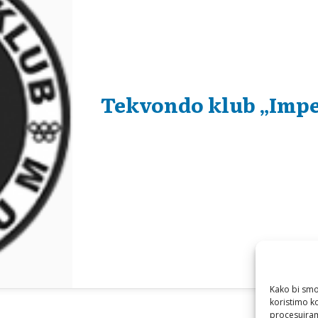
Tekvondo klub „Imp
Kako bi smo 
koristimo k
procesuiram