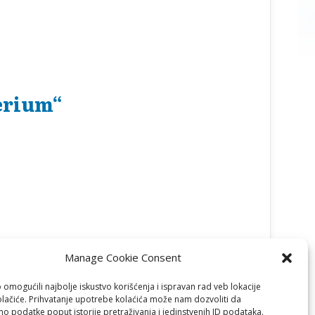
erium“
Manage Cookie Consent
omogućili najbolje iskustvo korišćenja i ispravan rad veb lokacije
olačiće. Prihvatanje upotrebe kolaćića može nam dozvoliti da
o podatke poput istorije pretraživanja i jedinstvenih ID podataka.