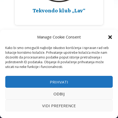
Tekvondo klub „Lav“
Manage Cookie Consent
Kako bi smo omogućili najbolje iskustvo korišćenja i ispravan rad veb
lokacije koristimo kolačiće. Prihvatanje upotrebe kolaćića može nam
dozvoliti da procesuiramo podatke poput istorije pretraživanja i
jedinstvenih ID podataka. Obijanje ili povlačenje prihvatanja može
uticati na neke funkcije i funcionalnosti.
PRIHVATI
ADRESA
ODBIJ
Ustanička 125/1 (S.C. „Šumice“)
11000 Beograd
VIDI PREFERENCE
TELEFON I E-MAIL