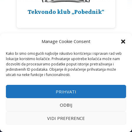
Tekvondo klub „Pobednik“
Manage Cookie Consent
Kako bi smo omogućili najbolje iskustvo korišćenja i ispravan rad veb
lokacije koristimo kolačiće. Prihvatanje upotrebe kolaćića može nam
dozvoliti da procesuiramo podatke poput istorije pretraživanja i
jedinstvenih ID podataka. Obijanje ili povlačenje prihvatanja može
uticati na neke funkcije i funcionalnosti.
PRIHVATI
ADRESA
ODBIJ
Ustanička 125/1 (S.C. „Šumice“)
11000 Beograd
VIDI PREFERENCE
TELEFON I E-MAIL