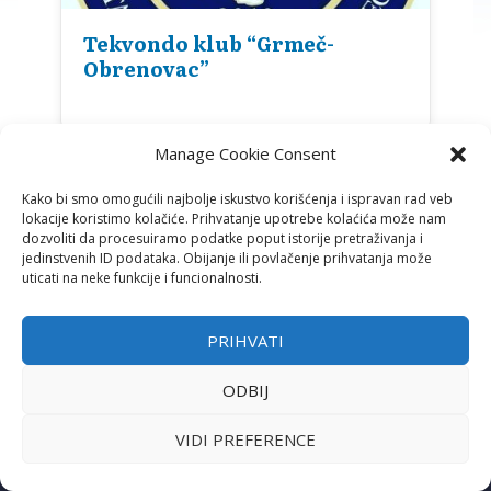
Tekvondo klub “Grmeč-
Obrenovac”
Manage Cookie Consent
Kako bi smo omogućili najbolje iskustvo korišćenja i ispravan rad veb
lokacije koristimo kolačiće. Prihvatanje upotrebe kolaćića može nam
dozvoliti da procesuiramo podatke poput istorije pretraživanja i
jedinstvenih ID podataka. Obijanje ili povlačenje prihvatanja može
uticati na neke funkcije i funcionalnosti.
PRIHVATI
ODBIJ
ADRESA
Ustanička 125/1 (S.C. „Šumice“)
VIDI PREFERENCE
11000 Beograd