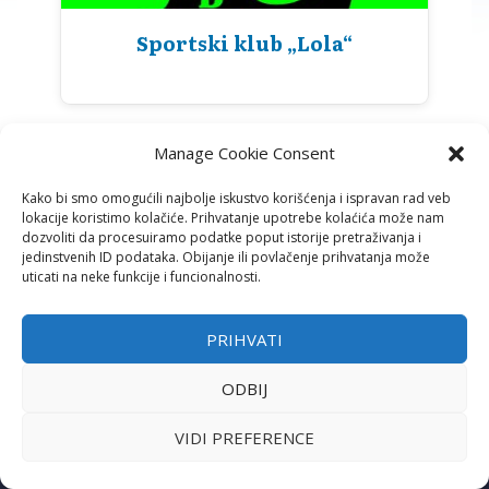
Sportski klub „Lola“
Manage Cookie Consent
Kako bi smo omogućili najbolje iskustvo korišćenja i ispravan rad veb
lokacije koristimo kolačiće. Prihvatanje upotrebe kolaćića može nam
dozvoliti da procesuiramo podatke poput istorije pretraživanja i
jedinstvenih ID podataka. Obijanje ili povlačenje prihvatanja može
uticati na neke funkcije i funcionalnosti.
PRIHVATI
ADRESA
ODBIJ
Ustanička 125/1 (S.C. „Šumice“)
11000 Beograd
VIDI PREFERENCE
TELEFON I E-MAIL