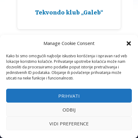
Tekvondo klub „Galeb“
Manage Cookie Consent
Kako bi smo omogućili najbolje iskustvo korišćenja i ispravan rad veb
lokacije koristimo kolačiće. Prihvatanje upotrebe kolaćića može nam
dozvoliti da procesuiramo podatke poput istorije pretraživanja i
jedinstvenih ID podataka. Obijanje ili povlačenje prihvatanja može
uticati na neke funkcije i funcionalnosti.
PRIHVATI
ADRESA
ODBIJ
Ustanička 125/1 (S.C. „Šumice“)
11000 Beograd
VIDI PREFERENCE
TELEFON I E-MAIL