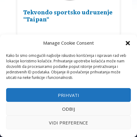
Tekvondo sportsko udruzenje
“Taipan“
Manage Cookie Consent
Kako bi smo omogućili najbolje iskustvo korišćenja i ispravan rad veb
lokacije koristimo kolačiće. Prihvatanje upotrebe kolaćića može nam
dozvoliti da procesuiramo podatke poput istorije pretraživanja i
jedinstvenih ID podataka. Obijanje ili povlačenje prihvatanja može
uticati na neke funkcije i funcionalnosti.
PRIHVATI
ODBIJ
ADRESA
Ustanička 125/1 (S.C. „Šumice“)
VIDI PREFERENCE
11000 Beograd